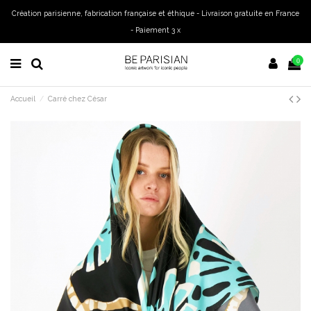
Création parisienne, fabrication française et éthique - Livraison gratuite en France
- Paiement 3 x
0
Accueil
Carré chez César